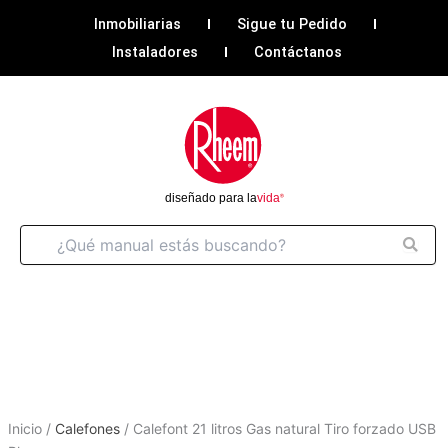
Ir
Inmobiliarias
Sigue tu Pedido
al
Instaladores
Contáctanos
contenido
Inicio
/
Calefones
/
Calefont 21 litros Gas natural Tiro forzado USB