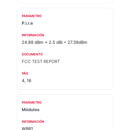
P.i.r.e
24.89 dBm + 2.5 dBi = 27.39dBm
FCC TEST REPORT
4, 16
Módulos
WBR1