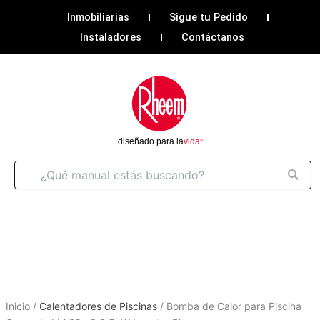
Ir
Inmobiliarias
Sigue tu Pedido
al
Instaladores
Contáctanos
contenido
Inicio
/
Calentadores de Piscinas
/
Bomba de Calor para Piscina